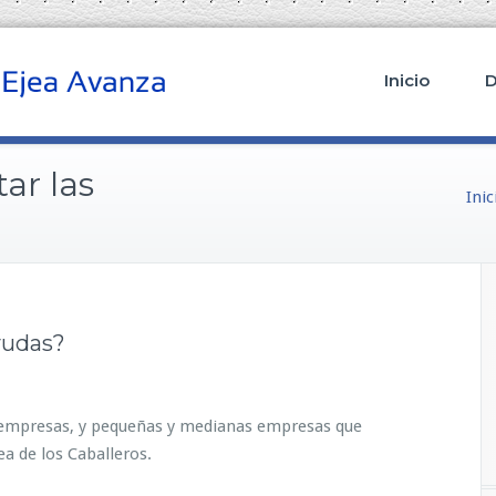
Inicio
D
ar las
Inic
yudas?
e
n
¿Q
empresas, y pequeñas y medianas empresas que
u
ea de los Caballeros.
i
é