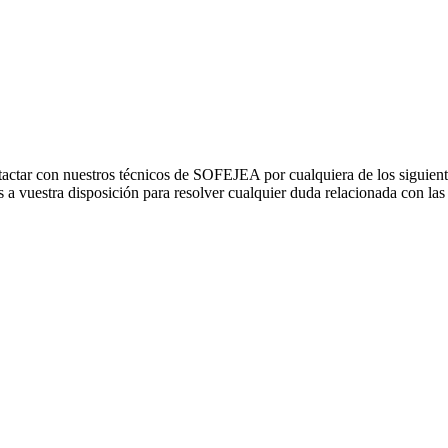
actar con nuestros técnicos de SOFEJEA por cualquiera de los siguien
 a vuestra disposición para resolver cualquier duda relacionada con las
De Lunes a Viernes de 9 a 14 horas
Teléfono de contacto:
976 67 72 77
E
mail:
sofejea@sofejea.com
Mediante el formulario de contacto que aparece a la derecha