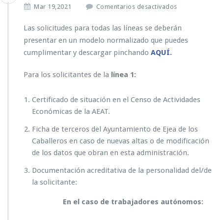
e
Mar 19,2021
Comentarios desactivados
n
¿Q
Las solicitudes para todas las líneas se deberán
u
presentar en un modelo normalizado que puedes
é
cumplimentar y descargar pinchando
AQUÍ.
d
o
Para los solicitantes de la
línea 1:
c
u
m
Certificado de situación en el Censo de Actividades
e
Económicas de la AEAT.
n
t
Ficha de terceros del Ayuntamiento de Ejea de los
o
Caballeros en caso de nuevas altas o de modificación
s
de los datos que obran en esta administración.
d
e
Documentación acreditativa de la personalidad del/de
b
la solicitante:
o
p
En el caso de trabajadores autónomos:
r
e