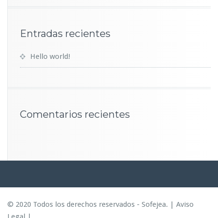
n
l
a
Entradas recientes
s
a
y
Hello world!
u
d
a
s?
Comentarios recientes
© 2020 Todos los derechos reservados - Sofejea. |
Aviso
Legal
|