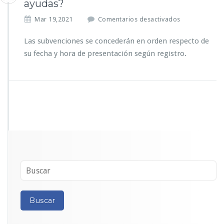
ayudas?
e
Mar 19,2021
Comentarios desactivados
n
¿E
Las subvenciones se concederán en orden respecto de
n
su fecha y hora de presentación según registro.
q
u
é
o
r
d
e
n
s
e
c
o
n
c
e
d
e